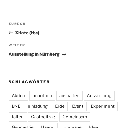
Beitragsnavigation
Vorheriger
ZURÜCK
Beitrag
Xitate (tbc)
Nächster
WEITER
Beitrag
Ausstellung in Nürnberg
SCHLAGWÖRTER
Aktion
anordnen
aushalten
Ausstellung
BNE
einladung
Erde
Event
Experiment
falten
Gastbeitrag
Gemeinsam
Geometrie
Haare
Hommage
Idee